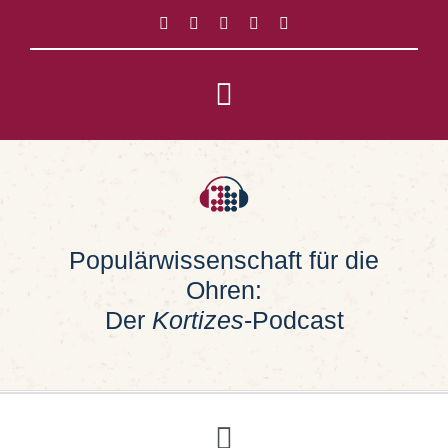
Zum
Inhalt
springen
Toggle
Navigation
Impressum
Datenschutz
Populärwissenschaft für die
Ohren:
Suche
nach:
Der
Kortizes
-Podcast