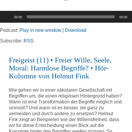
Toggle
Navigation
Audio-
00:00
00:00
Player
Home
Podcast:
Play in new window
|
Download
Rubriken
Subscribe:
RSS
Freigeist (11) • Freier Wille, Seele,
Kortizes Website
Moral: Harmlose Begriffe? • Hör-
Kolumne von Helmut Fink
Wie gehen wir in einer säkularen Gesellschaft mit
Begriffen um, die einen religiösen Hintergrund haben?
Wann ist eine Transformation der Begriffe möglich und
sinnvoll? Und wann ist es besser, sie ganz zu
vermeiden und durch andere zu ersetzen? Helmut
Fink zeigt an Beispielen wie der Willensfreiheit, dass
wir für diese Entscheidung einen Blick auf die
Konzepte hinter den Begriffen werfen müssen. So