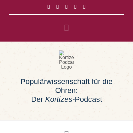
Zum
Inhalt
springen
Toggle
Navigation
Impressum
Datenschutz
Populärwissenschaft für die
Suche
Ohren:
nach:
Der
Kortizes
-Podcast