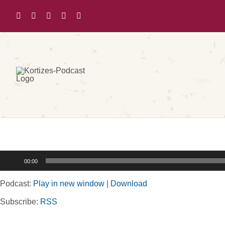
Zum
Inhalt
springen
Audio-
00:00
Player
Podcast:
Play in new window
|
Download
Subscribe:
RSS