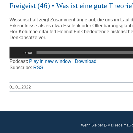
Freigeist (46) • Was ist eine gute Theo
Wissenschaft zeigt Zusammenhänge auf, die uns im Lauf der
Erkenntnisse als es etwa Esoterik oder Offenbarungsglaub
Hör-Kolumne erläutert Helmut Fink bedeutende historische
Denkansätze vor.
Audio-
00:00
Player
Podcast:
Play in new window
|
Download
Subscribe:
RSS
01.01.2022
Wenn Sie per E-Mail regelmäßig