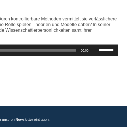
regeln.
ch kontrollierbare Methoden vermittelt sie verlässlichere
he Rolle spielen Theorien und Modelle dabei? In seiner
de Wissenschaftlerpersönlichkeiten samt ihrer
Pfeiltasten
00:00
Hoch/Runter
benutzen,
um
die
Lautstärke
zu
regeln.
ür unseren
Newsletter
eintragen.