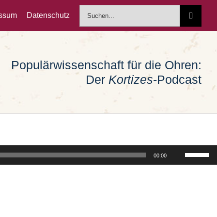
Suche
essum
Datenschutz
nach:
Populärwissenschaft für die Ohren:
Der
Kortizes
-Podcast
Pfeiltast
00:00
Hoch/Run
benutzen
um
die
Lautstärk
zu