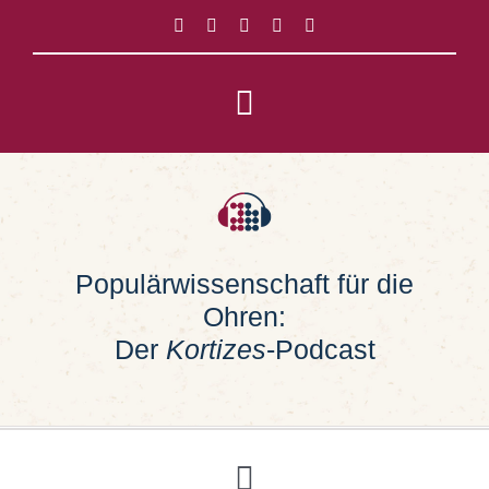
Zum
Inhalt
springen
Toggle
Navigation
Impressum
Datenschutz
Populärwissenschaft für die
Ohren:
Suche
nach:
Der
Kortizes
-Podcast