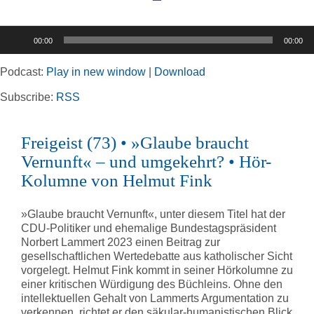
Toggle
Navigation
Audio-
00:00
00:00
Player
Home
Podcast:
Play in new window
|
Download
Rubriken
Subscribe:
RSS
Freigeist (73) • »Glaube braucht
Kortizes Website
Vernunft« – und umgekehrt? • Hör-
Kolumne von Helmut Fink
»Glaube braucht Vernunft«, unter diesem Titel hat der
CDU-Politiker und ehemalige Bundestagspräsident
Norbert Lammert 2023 einen Beitrag zur
gesellschaftlichen Wertedebatte aus katholischer Sicht
vorgelegt. Helmut Fink kommt in seiner Hörkolumne zu
einer kritischen Würdigung des Büchleins. Ohne den
intellektuellen Gehalt von Lammerts Argumentation zu
verkennen, richtet er den säkular-humanistischen Blick