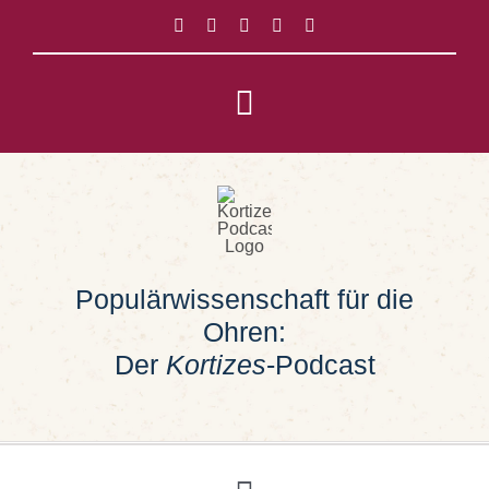
Zum
Inhalt
springen
Toggle
Navigation
Impressum
Datenschutz
Populärwissenschaft für die
Suche
Ohren:
nach:
Der
Kortizes
-Podcast