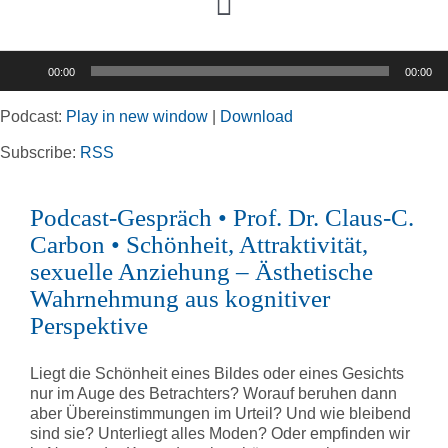
Toggle
Navigation
Audio-
00:00
00:00
Player
Home
Podcast:
Play in new window
|
Download
Rubriken
Subscribe:
RSS
Podcast-Gespräch • Prof. Dr. Claus-C.
Kortizes Website
Carbon • Schönheit, Attraktivität,
sexuelle Anziehung – Ästhetische
Wahrnehmung aus kognitiver
Perspektive
Liegt die Schönheit eines Bildes oder eines Gesichts
nur im Auge des Betrachters? Worauf beruhen dann
aber Übereinstimmungen im Urteil? Und wie bleibend
sind sie? Unterliegt alles Moden? Oder empfinden wir