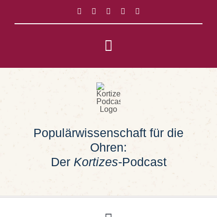
Zum
Inhalt
springen
Toggle
Navigation
Impressum
Datenschutz
Populärwissenschaft für die
Suche
Ohren:
nach:
Der
Kortizes
-Podcast