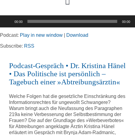
Toggle
Navigation
Audio-
00:00
00:00
Player
Home
Podcast:
Play in new window
|
Download
Rubriken
Subscribe:
RSS
Podcast-Gespräch • Dr. Kristina Hänel
Kortizes Website
• Das Politische ist persönlich –
Tagebuch einer »Abtreibungsärztin«
Welche Folgen hat die gesetzliche Einschränkung des
Informationsrechtes für ungewollt Schwangere?
Warum bringt auch die Neufassung des Paragraphen
219a keine Verbesserung der Selbstbestimmung der
Frauen? Die auf der Grundlage des »Werbeverbotes«
für Abtreibungen angeklagte Ärztin Kristina Hänel
erläutert im Gespräch mit Brynja Adam-Radmanic,