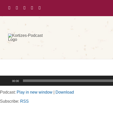
Zum
Inhalt
springen
Audio-
00:00
Player
Podcast:
Play in new window
|
Download
Subscribe:
RSS