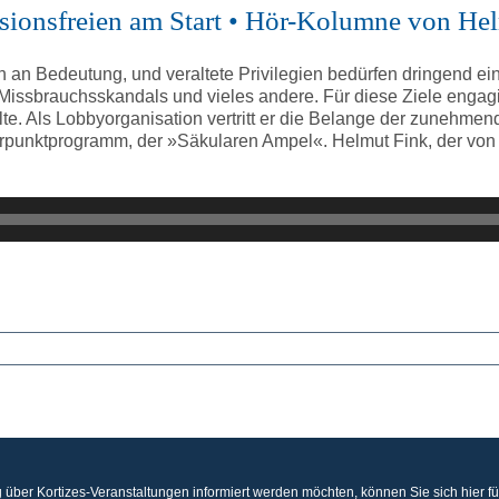
essionsfreien am Start • Hör-Kolumne von He
n an Bedeutung, und veraltete Privilegien bedürfen dringend e
ssbrauchsskandals und vieles andere. Für diese Ziele engagier
ellte. Als Lobbyorganisation vertritt er die Belange der zunehm
punktprogramm, der »Säkularen Ampel«. Helmut Fink, der von 
 über Kortizes-Veranstaltungen informiert werden möchten, können Sie sich hier f