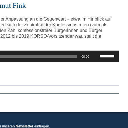
regeln.
lmut Fink
iner Anpassung an die Gegenwart – etwa im Hinblick auf
t sich der Zentralrat der Konfessionsfreien (vormals
enden Zahl konfessionsfreier Bürgerinnen und Bürger
2012 bis 2019 KORSO-Vorsitzender war, stellt die
Pfeiltasten
00:00
Hoch/Runter
benutzen,
um
die
Lautstärke
zu
regeln.
ür unseren
Newsletter
eintragen.