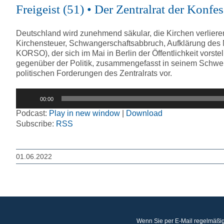
Freigeist (51) • Der Zentralrat der Konf
Deutschland wird zunehmend säkular, die Kirchen verliere
Kirchensteuer, Schwangerschaftsabbruch, Aufklärung des Mi
KORSO), der sich im Mai in Berlin der Öffentlichkeit vorst
gegenüber der Politik, zusammengefasst in seinem Schwer
politischen Forderungen des Zentralrats vor.
Audio-
00:00
Player
Podcast:
Play in new window
|
Download
Subscribe:
RSS
01.06.2022
Wenn Sie per E-Mail regelmäßig