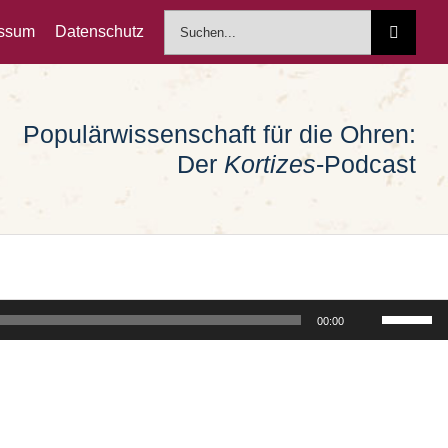
Suche
essum
Datenschutz
nach:
Populärwissenschaft für die Ohren:
Der
Kortizes
-Podcast
Pfeiltast
00:00
Hoch/Run
benutzen
um
die
Lautstärk
zu