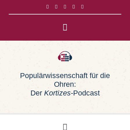
Zum
Inhalt
springen
Toggle
Navigation
Impressum
Datenschutz
Populärwissenschaft für die
Ohren:
Suche
nach:
Der
Kortizes
-Podcast