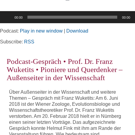
Toggle
Navigation
Audio-
00:00
00:00
Player
Home
Podcast:
Play in new window
|
Download
Rubriken
Subscribe:
RSS
Podcast-Gespräch • Prof. Dr. Franz
Kortizes Website
Wuketits • Pioniere und Querdenker –
Außenseiter in der Wissenschaft
Über Außenseiter in der Wissenschaft und weitere
Themen – Gespräch mit Franz Wuketits: Am 6. Juni
2018 ist der Wiener Zoologe, Evolutionsbiologe und
Wissenschaftstheoretiker Prof. Dr. Franz Wuketits
verstorben. Am 20. Februar 2018 hielt er in Nürnberg
einen seiner letzten Vorträge. Das aufgezeichnete
Gespräch konnte Helmut Fink mit ihm am Rande der
Veranstaltung führen. Wie bedeutsam sind