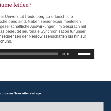
regeln.
äume leiden?
r Universität Heidelberg. Er erforscht die
scheidend sind. Neben seiner experimentellen
 gesellschaftliche Auswirkungen. Im Gespräch mit
as bedeutet neuronale Synchronisation für unser
onsequenzen der Neurowissenschaften bis hin zur
schung.
Pfeiltasten
00:00
Hoch/Runter
benutzen,
um
die
Lautstärke
zu
regeln.
ür unseren
Newsletter
eintragen.