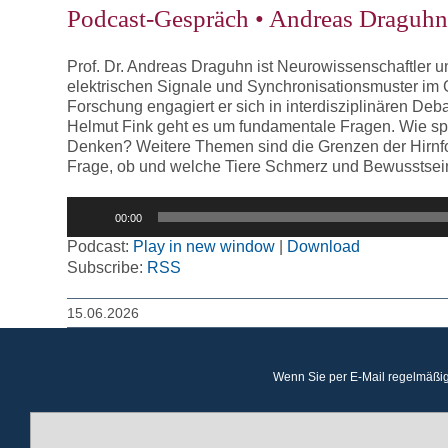
Podcast-Gespräch • Andreas Draguhn
Prof. Dr. Andreas Draguhn ist Neurowissenschaftler und
elektrischen Signale und Synchronisationsmuster im
Forschung engagiert er sich in interdisziplinären De
Helmut Fink geht es um fundamentale Fragen. Wie sp
Denken? Weitere Themen sind die Grenzen der Hirnfo
Frage, ob und welche Tiere Schmerz und Bewusstsein e
Audio-
00:00
Player
Podcast:
Play in new window
|
Download
Subscribe:
RSS
15.06.2026
Wenn Sie per E-Mail regelmäßig