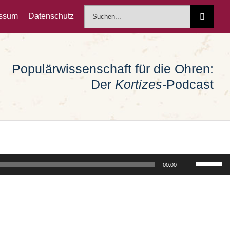
Suche
essum
Datenschutz
nach:
Populärwissenschaft für die Ohren:
Der
Kortizes
-Podcast
Pfeiltast
00:00
Hoch/Run
benutzen
um
die
Lautstärk
zu