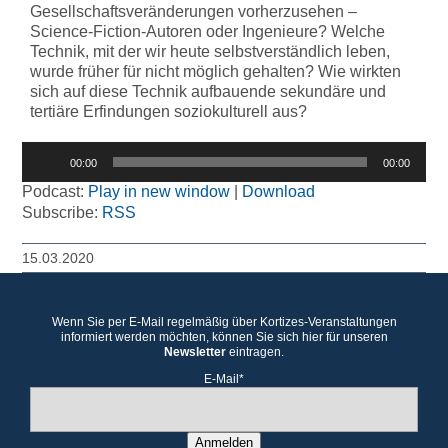
Gesellschaftsveränderungen vorherzusehen –
Science-Fiction-Autoren oder Ingenieure? Welche
Technik, mit der wir heute selbstverständlich leben,
wurde früher für nicht möglich gehalten? Wie wirkten
sich auf diese Technik aufbauende sekundäre und
tertiäre Erfindungen soziokulturell aus?
Audio-
00:00
00:00
Player
Podcast:
Play in new window
|
Download
Subscribe:
RSS
15.03.2020
Wenn Sie per E-Mail regelmäßig über Kortizes-Veranstaltungen
informiert werden möchten, können Sie sich hier für unseren
Newsletter
eintragen.
E-Mail*
Anmelden