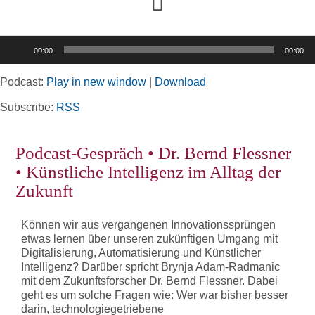
Toggle
Navigation
Audio-
00:00
00:00
Player
Home
Podcast:
Play in new window
|
Download
Rubriken
Subscribe:
RSS
Podcast-Gespräch • Dr. Bernd Flessner
Kortizes Website
• Künstliche Intelligenz im Alltag der
Zukunft
Können wir aus vergangenen Innovationssprüngen
etwas lernen über unseren zukünftigen Umgang mit
Digitalisierung, Automatisierung und Künstlicher
Intelligenz? Darüber spricht Brynja Adam-Radmanic
mit dem Zukunftsforscher Dr. Bernd Flessner. Dabei
geht es um solche Fragen wie: Wer war bisher besser
darin, technologiegetriebene