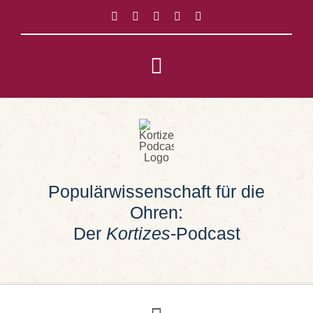
Zum
Inhalt
springen
Toggle
Navigation
Impressum
Datenschutz
Populärwissenschaft für die
Suche
Ohren:
nach:
Der
Kortizes
-Podcast