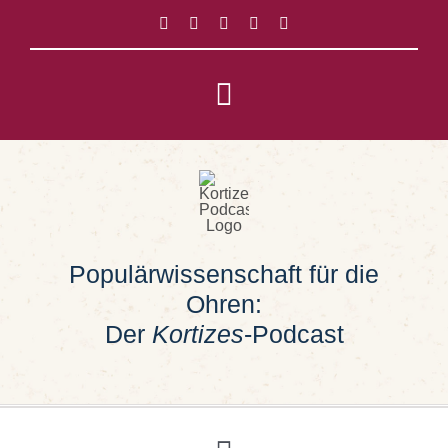
Zum
Inhalt
springen
Toggle
Navigation
Impressum
Datenschutz
Populärwissenschaft für die
Suche
Ohren:
nach:
Der
Kortizes
-Podcast