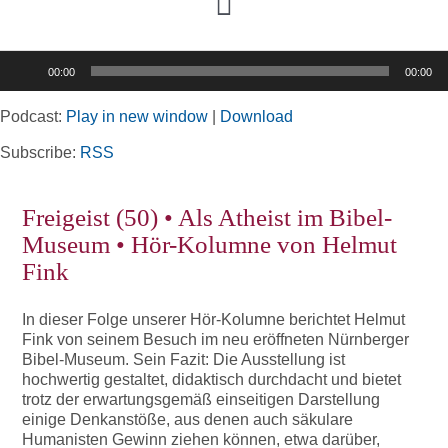
Toggle
Navigation
Audio-
00:00
00:00
Player
Home
Podcast:
Play in new window
|
Download
Rubriken
Subscribe:
RSS
Freigeist (50) • Als Atheist im Bibel-
Kortizes Website
Museum • Hör-Kolumne von Helmut
Fink
In dieser Folge unserer Hör-Kolumne berichtet Helmut
Fink von seinem Besuch im neu eröffneten Nürnberger
Bibel-Museum. Sein Fazit: Die Ausstellung ist
hochwertig gestaltet, didaktisch durchdacht und bietet
trotz der erwartungsgemäß einseitigen Darstellung
einige Denkanstöße, aus denen auch säkulare
Humanisten Gewinn ziehen können, etwa darüber,