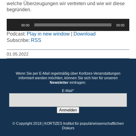
welche Überzeugungen wir vertreten und wie wir diese
begründen.
Audio-
00:00
00:00
Player
Podcast:
Play in new window
|
Download
Subscribe:
RSS
01.05.2022
Wenn Sie per E-Mail regelmäßig über Kortizes-Veranstaltungen
informiert werden möchten, können Sie sich hier für unseren
Newsletter
eintragen.
E-Mail*
Anmelden
© Copyright 2018 | KORTIZES Institut für populärwissenschaftlichen
Diskurs