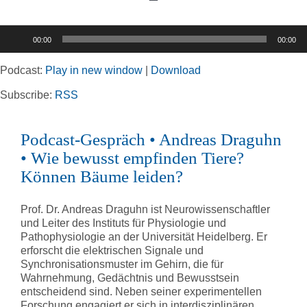
Toggle
Navigation
Audio-
00:00
00:00
Player
Home
Podcast:
Play in new window
|
Download
Rubriken
Subscribe:
RSS
Podcast-Gespräch • Andreas Draguhn
Kortizes Website
• Wie bewusst empfinden Tiere?
Können Bäume leiden?
Prof. Dr. Andreas Draguhn ist Neurowissenschaftler
und Leiter des Instituts für Physiologie und
Pathophysiologie an der Universität Heidelberg. Er
erforscht die elektrischen Signale und
Synchronisationsmuster im Gehirn, die für
Wahrnehmung, Gedächtnis und Bewusstsein
entscheidend sind. Neben seiner experimentellen
Forschung engagiert er sich in interdisziplinären