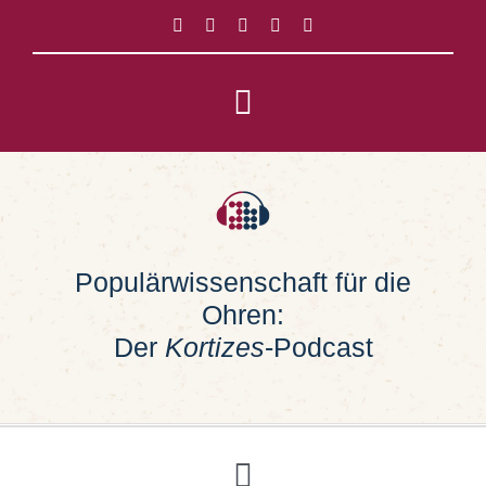
Zum
Inhalt
springen
Toggle
Navigation
Impressum
Datenschutz
Populärwissenschaft für die
Ohren:
Suche
nach:
Der
Kortizes
-Podcast