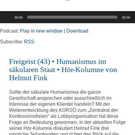
Toggle
Navigation
Audio-
00:00
00:00
Player
Home
Podcast:
Play in new window
|
Download
Rubriken
Subscribe:
RSS
Freigeist (43) • Humanismus im
Kortizes Website
säkularen Staat • Hör-Kolumne von
Helmut Fink
Sollte der säkulare Humanismus die ganze
Gesellschaft ansprechen oder ausschließlich im
Interesse der eigenen Klientel handeln? Mit der
Weiterentwicklung des KORSO zum „Zentralrat der
Konfessionsfreien“ als Lobbyorganisation hat diese
Frage an Bedeutung gewonnen. In der aktuellen Folge
seiner Hör-Kolumne diskutiert Helmut Fink drei
mögliche Teilantworten und richtet den Blick auf die