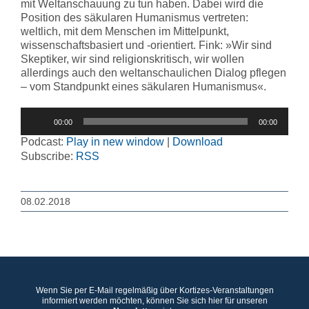
mit Weltanschauung zu tun haben. Dabei wird die
Position des säkularen Humanismus vertreten:
weltlich, mit dem Menschen im Mittelpunkt,
wissenschaftsbasiert und -orientiert. Fink: »Wir sind
Skeptiker, wir sind religionskritisch, wir wollen
allerdings auch den weltanschaulichen Dialog pflegen
– vom Standpunkt eines säkularen Humanismus«.
Audio-
00:00
00:00
Player
Podcast:
Play in new window
|
Download
Subscribe:
RSS
08.02.2018
Wenn Sie per E-Mail regelmäßig über Kortizes-Veranstaltungen
informiert werden möchten, können Sie sich hier für unseren