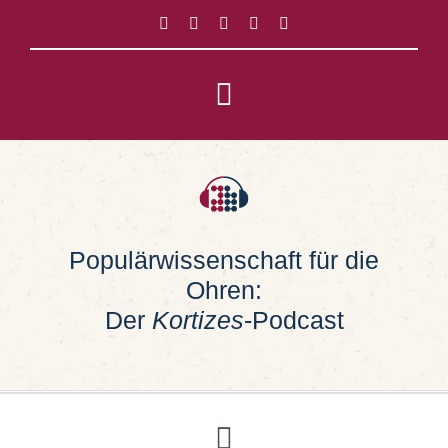
Zum
Inhalt
springen
Toggle
Navigation
Impressum
Datenschutz
Populärwissenschaft für die
Ohren:
Suche
nach:
Der
Kortizes
-Podcast