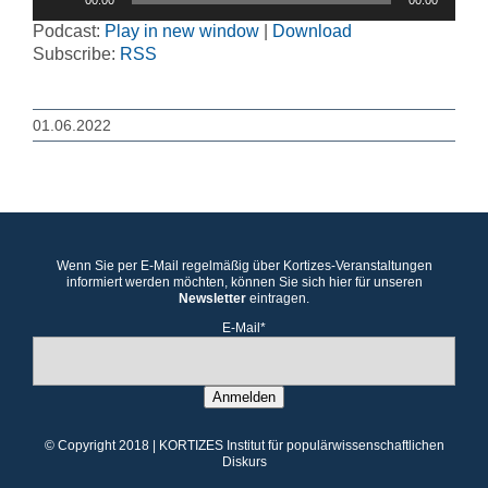
00:00
00:00
Player
Podcast:
Play in new window
|
Download
Subscribe:
RSS
01.06.2022
Wenn Sie per E-Mail regelmäßig über Kortizes-Veranstaltungen
informiert werden möchten, können Sie sich hier für unseren
Newsletter
eintragen.
E-Mail*
Anmelden
© Copyright 2018 | KORTIZES Institut für populärwissenschaftlichen
Diskurs