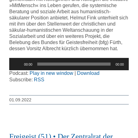
»MitMensch« ins Leben gerufen, die systemische
Beratung und soziale Arbeit aus humanistisch-
säkularer Position anbietet. Helmut Fink unterhielt sich
mit ihm über den Stellenwert der christlichen und
säkular-humanistischen Weltanschauung in der
Sozialarbeit und über ein weiteres Projekt, die
Belebung des Bundes für Geistesfreiheit (bfg) Fürth,
dessen Vorsitz Albrecht kürzlich übernommen hat.
Audio-
00:00
00:00
Player
Podcast:
Play in new window
|
Download
Subscribe:
RSS
01.09.2022
Freigeist (51) • Der Zentralrat der