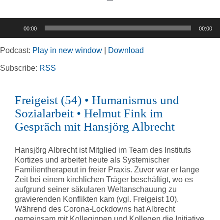
Toggle
Navigation
Audio-
00:00
00:00
Player
Home
Podcast:
Play in new window
|
Download
Rubriken
Subscribe:
RSS
Freigeist (54) • Humanismus und
Kortizes Website
Sozialarbeit • Helmut Fink im
Gespräch mit Hansjörg Albrecht
Hansjörg Albrecht ist Mitglied im Team des Instituts
Kortizes und arbeitet heute als Systemischer
Familientherapeut in freier Praxis. Zuvor war er lange
Zeit bei einem kirchlichen Träger beschäftigt, wo es
aufgrund seiner säkularen Weltanschauung zu
gravierenden Konflikten kam (vgl. Freigeist 10).
Während des Corona-Lockdowns hat Albrecht
gemeinsam mit Kolleginnen und Kollegen die Initiative