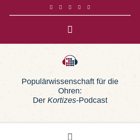
Zum
Inhalt
springen
Toggle
Navigation
Impressum
Datenschutz
Populärwissenschaft für die
Ohren:
Suche
nach:
Der
Kortizes
-Podcast