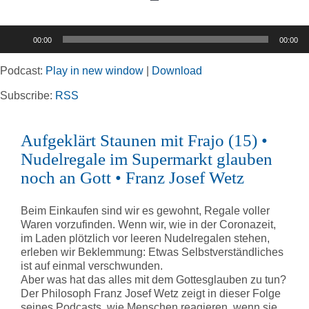
Toggle
Navigation
Audio-
00:00
00:00
Player
Home
Podcast:
Play in new window
|
Download
Rubriken
Subscribe:
RSS
Aufgeklärt Staunen mit Frajo (15) •
Kortizes Website
Nudelregale im Supermarkt glauben
noch an Gott • Franz Josef Wetz
Beim Einkaufen sind wir es gewohnt, Regale voller
Waren vorzufinden. Wenn wir, wie in der Coronazeit,
im Laden plötzlich vor leeren Nudelregalen stehen,
erleben wir Beklemmung: Etwas Selbstverständliches
ist auf einmal verschwunden.
Aber was hat das alles mit dem Gottesglauben zu tun?
Der Philosoph Franz Josef Wetz zeigt in dieser Folge
seines Podcasts, wie Menschen reagieren, wenn sie