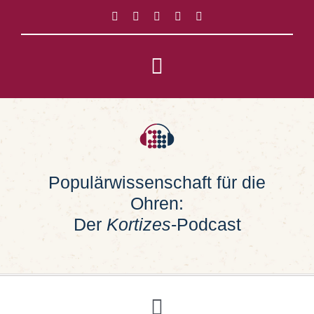
Zum
Inhalt
springen
Toggle
Navigation
Impressum
Datenschutz
Populärwissenschaft für die
Ohren:
Suche
nach:
Der
Kortizes
-Podcast