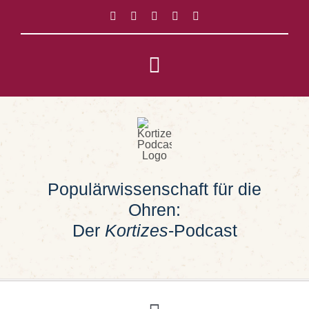
Zum
Inhalt
springen
Toggle
Navigation
Impressum
Datenschutz
Populärwissenschaft für die
Suche
Ohren:
nach:
Der
Kortizes
-Podcast