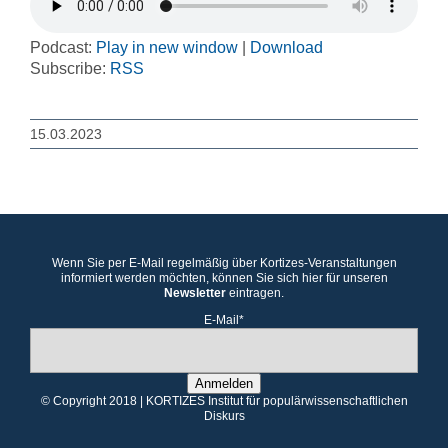
Podcast:
Play in new window
|
Download
Subscribe:
RSS
15.03.2023
Wenn Sie per E-Mail regelmäßig über Kortizes-Veranstaltungen
informiert werden möchten, können Sie sich hier für unseren
Newsletter
eintragen.
E-Mail*
Anmelden
© Copyright 2018 | KORTIZES Institut für populärwissenschaftlichen
Diskurs