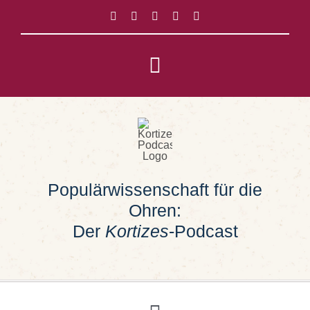
Zum
Inhalt
springen
Toggle
Navigation
Impressum
Datenschutz
Populärwissenschaft für die
Suche
Ohren:
nach:
Der
Kortizes
-Podcast