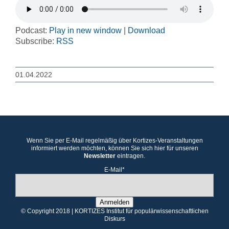
Podcast:
Play in new window
|
Download
Subscribe:
RSS
01.04.2022
Wenn Sie per E-Mail regelmäßig über Kortizes-Veranstaltungen
informiert werden möchten, können Sie sich hier für unseren
Newsletter
eintragen.
E-Mail*
Anmelden
© Copyright 2018 | KORTIZES Institut für populärwissenschaftlichen
Diskurs